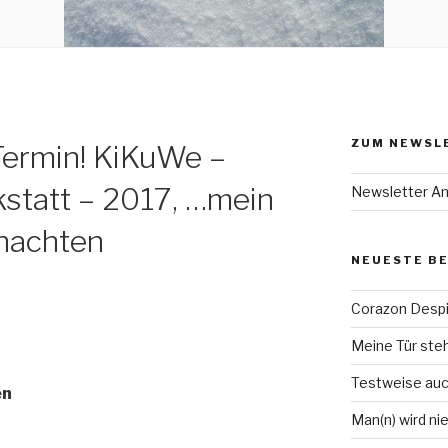
ZUM NEWSL
Termin! KiKuWe –
statt – 2017, …mein
Newsletter A
nachten
NEUESTE B
Corazon Despi
Meine Tür steh
Testweise auch
en
Man(n) wird nie