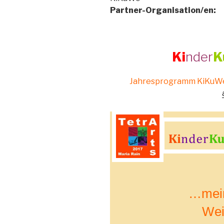
Partner-Organisation/en:
K
i
nder
K
Jahresprogramm KiKuWe 
…mein
Wei