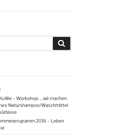
Suchen
9
iKuWe – Workshop: …wir machen
enes Naturshampoo/Waschmittel
kürbisse
ommerprogramm 2016 – Leben
tur