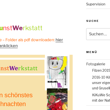
Supervision
SUCHE
u
nst
W
e
rkstatt
Suche
nach:
– Folder als pdf downloaden:
hier
anklicken
MENÜ
Fotogalerie
Filzen 201
2016-10 K
unser eig
und Grusel
 schönstes
KiKuWe S
mit der Na
hnachten