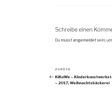
Schreibe einen Komm
Du musst
angemeldet
sein, u
Beitragsnavigation
ZURÜCK
Vorheriger
Beitrag
KiKuWe – Kinderkunstwerkst
– 2017, Weihnachtsbäckerei