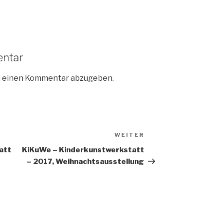
entar
m einen Kommentar abzugeben.
WEITER
Nächster
Beitrag
att
KiKuWe – Kinderkunstwerkstatt
– 2017, Weihnachtsausstellung