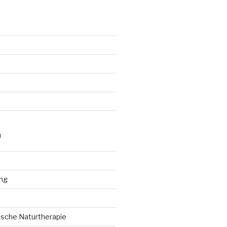
N
ng
sche Naturtherapie