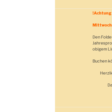
!Achtung
Mittwoch 
Den Folder
Jahrespro
obigem Li
Buchen kö
Herzli
D